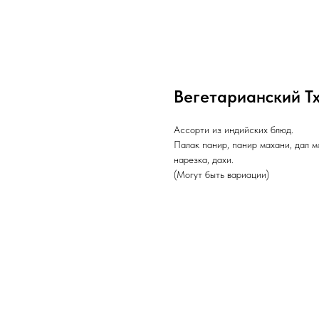
Вегетарианский Т
Ассорти из индийских блюд.
Палак панир, панир махани, дал ма
нарезка, дахи.
(Могут быть вариации)