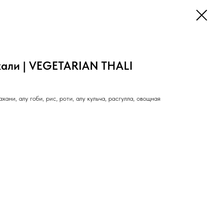
хали | VEGETARIAN THALI
хани, алу гоби, рис, роти, алу кульча, расгулла, овощная